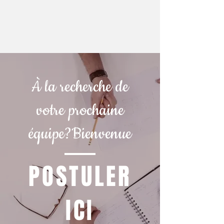
id='+i+dl;f.parentNode.insertBefore(j,f);})
(window,document,'script','dataLayer','GT
M-T6NXK4LP');</script><!-- End Google
Tag Manager -->
À la recherche de
votre prochaine
équipe?Bienvenue
POSTULER
ICI