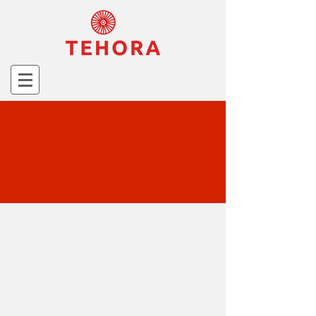
<!-- Google Tag Manager (noscript) --><noscript>
<iframe
src="https://www.googletagmanager.com/ns.html?
id=GTM-T6NXK4LP"height="0" width="0"
style="display:none;visibility:hidden"></iframe>
</noscript><!-- End Google Tag Manager (noscript)
-->
<!-- Google Tag Manager --><script>
(function(w,d,s,l,i){w[l]=w[l]||
[];w[l].push({'gtm.start':new
Date().getTime(),event:'gtm.js'});var
f=d.getElementsByTagName(s)
[0],j=d.createElement(s),dl=l!='dataLayer'?'
&l='+l:'';j.async=true;j.src='https://www.goo
gletagmanager.com/gtm.js?