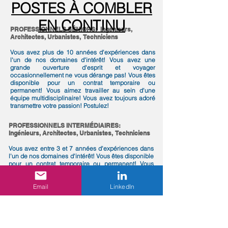
POSTES À COMBLER
EN CONTINU
PROFESSIONNELS SÉNIORS: Ingénieurs,
Architectes, Urbanistes, Techniciens
Vous avez plus de 10 années d'expériences dans
l'un de nos domaines d'intérêt! Vous avez une
grande ouverture d'esprit et voyager
occasionnellement ne vous dérange pas! Vous êtes
disponible pour un contrat temporaire ou
permanent! Vous aimez travailler au sein d'une
équipe multidisciplinaire! Vous avez toujours adoré
transmettre votre passion! Postulez!
PROFESSIONNELS INTERMÉDIAIRES:
Ingénieurs, Architectes, Urbanistes, Techniciens
Vous avez entre 3 et 7 années d'expériences dans
l'un de nos domaines d'intérêt! Vous êtes disponible
pour un contrat temporaire ou permanent! Vous
aimez travailler au sein d'une équipe
multidisciplinaire! Vous avez une grande facilité
Email
LinkedIn
d'adaptation et d'apprentissage! Vous avez une
grande ouverture d'esprit et voyager
occasionnellement ne vous dérange pas! Postulez!
STAGIAIRES: Première expérience en entreprise